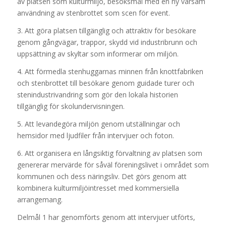
av platsen som kulturmiljö, besöksmål med en ny varsam
användning av stenbrottet som scen för event.
3. Att göra platsen tillgänglig och attraktiv för besökare
genom gångvägar, trappor, skydd vid industribrunn och
uppsättning av skyltar som informerar om miljön.
4. Att förmedla stenhuggarnas minnen från knottfabriken
och stenbrottet till besökare genom guidade turer och
stenindustrivandring som gör den lokala historien
tillgänglig för skolundervisningen.
5. Att levandegöra miljön genom utställningar och
hemsidor med ljudfiler från intervjuer och foton.
6. Att organisera en långsiktig förvaltning av platsen som
genererar mervärde för såväl föreningslivet i området som
kommunen och dess näringsliv. Det görs genom att
kombinera kulturmiljöintresset med kommersiella
arrangemang.
Delmål 1 har genomförts genom att intervjuer utförts,