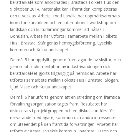
berättarkafé som anordnades i Brastads Folkets Hus den
9 oktober 2014. Materialet kan i framtiden kompletteras
och utvecklas. Arbetet med Lahälla har uppmärksammats
inom forskarvärlden och en internationell workshop om
landskap och kulturlämningar kommer att hållas i
Bohuslän. Arbete har utförts i samarbete mellan Folkets
Hus i Brastad, Stångenäs hembygdsförening, Lysekils
kommun och Kulturlandskapet.
Delmål 5 har uppfyllts genom framtagande av skyltar, och
genom att dokumentation av industrivandringen och
berättarcaféet gjorts tillgänglig på hemsidan. Arbete har
utförts i samarbete mellan Folkets Hus i Brastad, Slogan,
Ljud Nisse och Kulturlandskapet.
Delmål 6 har utförts genom att en utredning om framtida
förvaltningsorganisation tagits fram. Resultatet har
diskuterats i projektgruppen och en diskussion förs för
närvarande med ägare, kommun och andra intressenter
om utseendet på den framtida förvaltningen. Arbetet har
utförts av ägare, Lysekils kommun, Ingemar Olsson och