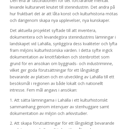
Den ena är fascinationen för det fortfarande mentalt
levande kulturarvet knutet till stenindustrin. Det andra på
hur fruktbart det är att låta konst och kulturhistoria mötas
och därigenom skapa nya upplevelser, nya kunskaper.
Det aktuella projektet syftade till att inventera,
dokumentera och levandegöra stenindustrins lämningar i
landskapet vid Lahälla, synliggöra dess kvaliteter och lyfta
fram miljöns kulturhistoriska värden. I detta syfte ingick
dokumentation av knottfabriken och stenbrottet som
grund för en ansökan om byggnads- och industriminne,
vilket ger goda förutsättningar för ett långsiktigt
bevarande av platsen och en utveckling av Lahälla till ett
besöksmål i regionen av både lokalt och nationellt
intresse. Fem mål angavs i ansökan:
1. Att sätta lämningarna i Lahälla i ett kulturhistoriskt
sammanhang genom intervjuer av stenhuggare samt
dokumentation av miljön och arkivstudier.
2. Att skapa förutsättningar för ett långsiktigt bevarande