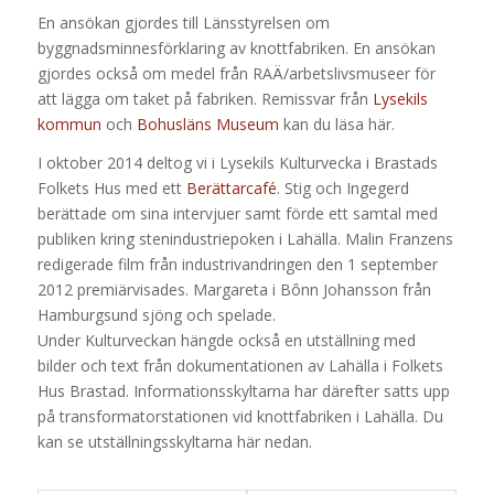
En ansökan gjordes till Länsstyrelsen om
byggnadsminnesförklaring av knottfabriken. En ansökan
gjordes också om medel från RAÄ/arbetslivsmuseer för
att lägga om taket på fabriken. Remissvar från
Lysekils
kommun
och
Bohusläns Museum
kan du läsa här.
I oktober 2014 deltog vi i Lysekils Kulturvecka i Brastads
Folkets Hus med ett
Berättarcafé
. Stig och Ingegerd
berättade om sina intervjuer samt förde ett samtal med
publiken
kring stenindustriepoken i Lahälla. Malin Franzens
redigerade film från industrivandringen den 1
september
2012 premiärvisades. Margareta i Bônn Johansson från
Hamburgsund sjöng och spelade.
Under
Kulturveckan hängde också en utställning med
bilder och text från dokumentationen av Lahälla i
Folkets
Hus Brastad. Informationsskyltarna har därefter satts upp
på transformatorstationen vid knottfabriken i Lahälla. Du
kan se utställningsskyltarna här nedan.