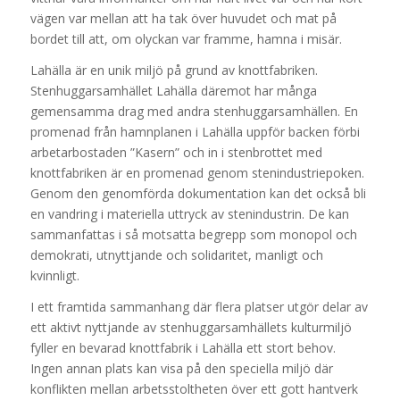
vägen var mellan att ha tak över huvudet och mat på
bordet till att, om olyckan var framme, hamna i misär.
Lahälla är en unik miljö på grund av knottfabriken.
Stenhuggarsamhället Lahälla däremot har många
gemensamma drag med andra stenhuggarsamhällen. En
promenad från hamnplanen i Lahälla uppför backen förbi
arbetarbostaden ”Kasern” och in i stenbrottet med
knottfabriken är en promenad genom stenindustriepoken.
Genom den genomförda dokumentation kan det också bli
en vandring i materiella uttryck av stenindustrin. De kan
sammanfattas i så motsatta begrepp som monopol och
demokrati, utnyttjande och solidaritet, manligt och
kvinnligt.
I ett framtida sammanhang där flera platser utgör delar av
ett aktivt nyttjande av stenhuggarsamhällets kulturmiljö
fyller en bevarad knottfabrik i Lahälla ett stort behov.
Ingen annan plats kan visa på den speciella miljö där
konflikten mellan arbetsstoltheten över ett gott hantverk