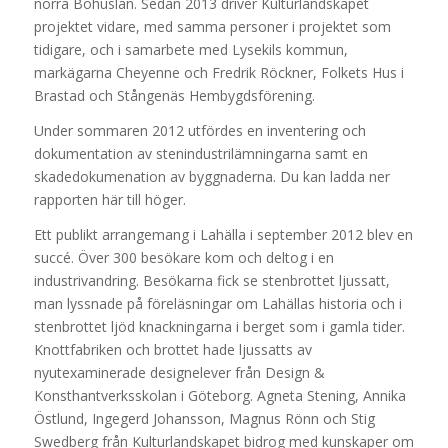
norra Bohuslän. Sedan 2013 driver Kulturlandskapet
projektet vidare, med samma personer i projektet som
tidigare, och i samarbete med Lysekils kommun,
markägarna Cheyenne och Fredrik Röckner, Folkets Hus i
Brastad och Stångenäs Hembygdsförening.
Under sommaren 2012 utfördes en inventering och
dokumentation av stenindustrilämningarna samt en
skadedokumenation av byggnaderna. Du kan ladda ner
rapporten här till höger.
Ett publikt arrangemang i Lahälla i september 2012 blev en
succé. Över 300 besökare kom och deltog i en
industrivandring. Besökarna fick se stenbrottet ljussatt,
man lyssnade på föreläsningar om Lahällas historia och i
stenbrottet ljöd knackningarna i berget som i gamla tider.
Knottfabriken och brottet hade ljussatts av
nyutexaminerade designelever från Design &
Konsthantverksskolan i Göteborg. Agneta Stening, Annika
Östlund, Ingegerd Johansson, Magnus Rönn och Stig
Swedberg från Kulturlandskapet bidrog med kunskaper om