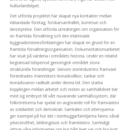
Kulturlandskpet.
Det utförda projektet har skapat nya kontakter mellan
inblandade företag, forskarsamhället, kommun och
länsstyrelse. Den utförda utredningen om organisation för
en framtida förvaltning och den inlämnade
byggnadsminnesförklaringen har skapat en grund för en
framtida förvaltningsorganisation. Dokumentationsarbetet
har visat på värdena i områdets historia. Under en relativt
begränsad tidsperiod genomgick området stora
strukturella förändringar. Genom stenindustrins framväxt
förändrades människors levnadsvillkor, tankar och
levnadsvanor radikalt under denna tid. Den starka
kopplingen mellan arbetet och resten av samhällslivet bär
med sig embryot till vårt nuvarande samhällssystem, där
folkrörelserna har spelat en avgörande roll för framväxten
av solidaritet och demokrati. Samtalen och intervjuerna
ger exempel på hur det i stenhuggarfamiljerna fanns såväl
yrkesstolthet, bildningslust och framtidstro. Samtidigt
vittnar våra informanter om hur hårt livet var och hur kort