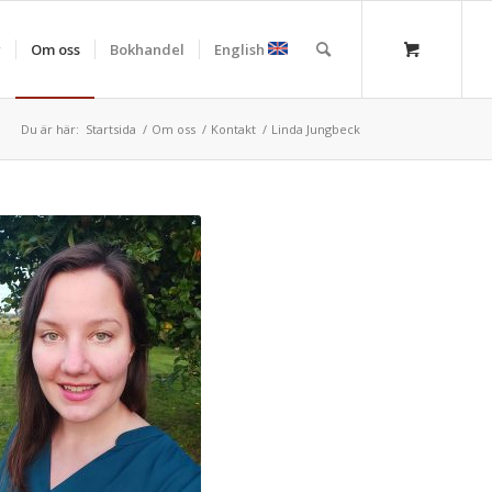
r
Om oss
Bokhandel
English
Du är här:
Startsida
/
Om oss
/
Kontakt
/
Linda Jungbeck