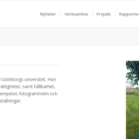
Nyheter
Verksamhet
Projekt
Rapporte
d Göteborgs universitet. Hon
rättigheter, samt hållbarhet,
exempelvis fotogrammetri och
tällningar.