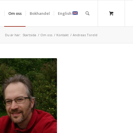
r
Om oss
Bokhandel
English
Du är här:
Startsida
/
Om oss
/
Kontakt
/
Andreas Toreld