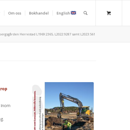
r
Om oss
Bokhandel
English
ergsgården Herrestad L1969:2365, L2022:9287 samt L2023:561
grop
. Inom
ng.