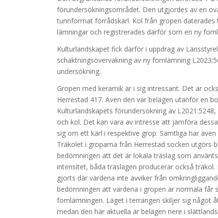
förundersökningsområdet. Den utgjordes av en oval 
tunnformat förrådskärl. Kol från gropen daterades ti
lämningar och registrerades därför som en ny forn
Kulturlandskapet fick därför i uppdrag av Länsstyre
schaktningsövervakning av ny fornlämning L2023:56
undersökning.
Gropen med keramik är i sig intressant. Det är ocks
Herrestad 417. Även den var belägen utanför en bo
Kulturlandskapets förundersökning av L2021:524
och kol. Det kan vara av intresse att jämföra dessa
sig om ett kärl i respektive grop. Samtliga har även
Träkolet i groparna från Herrestad socken utgörs bå
bedömningen att det är lokala träslag som använts
intensitet, båda träslagen producerar också träkol
gjorts där värdena inte avviker från omkringliggand
bedömningen att värdena i gropen är normala får 
fornlämningen. Läget i terrängen skiljer sig något å
medan den här aktuella är belägen nere i slättland