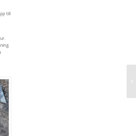
p till
ur.
ning.
a