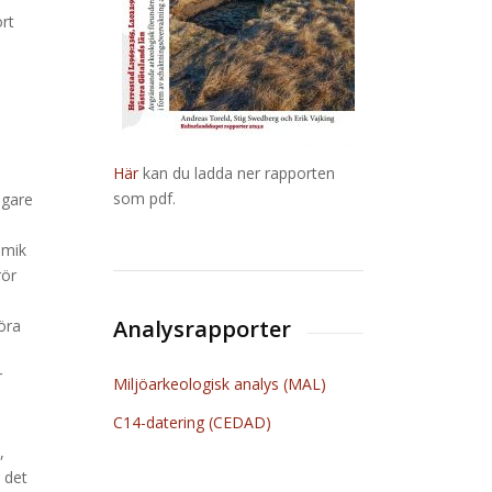
ort
Här
kan du ladda ner rapporten
som pdf.
igare
amik
rör
Analysrapporter
öra
r
Miljöarkeologisk analys (MAL)
C14-datering (CEDAD)
,
 det