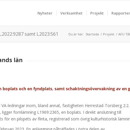
Nyheter
Verksamhet
Projekt
Rapporte
L2022:9287 samt L2023:561
Du är här:
Startsida
/
Projekt
/
AFU Tåb
ands län
 boplats och en fyndplats, samt schaktningsövervakning av en 
v VA-ledningar inom, bland annat, fastigheten Herrestad-Torsberg 2:2
ligger fornlämning L1969:2365, en boplats. I direkt anslutning till
 för en pilspets av flinta, registrerad som övrig kulturhistorisk lämni
bruari 2023. En anläggning påträffades i östra delen av