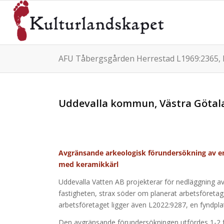
AFU Tåbergsgården Herrestad L1969:2365, 
Uddevalla kommun, Västra Götal
Avgränsande arkeologisk förundersökning av en
med keramikkärl
Uddevalla Vatten AB projekterar för nedläggning a
fastigheten, strax söder om planerat arbetsföretag, 
arbetsföretaget ligger även L2022:9287, en fyndplats
Den avgränsande förundersökningen utfördes 1-2 fe