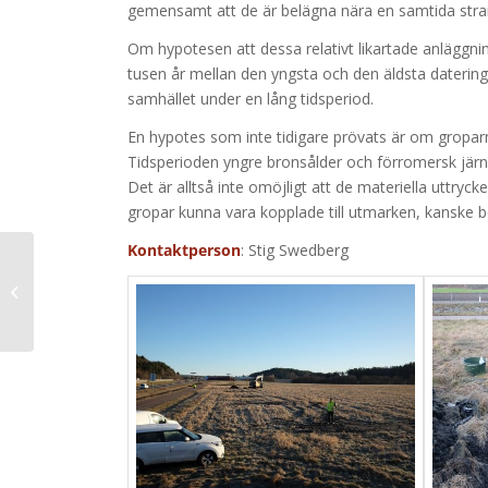
gemensamt att de är belägna nära en samtida stra
Om hypotesen att dessa relativt likartade anläggningar
tusen år mellan den yngsta och den äldsta datering
samhället under en lång tidsperiod.
En hypotes som inte tidigare prövats är om gropar
Tidsperioden yngre bronsålder och förromersk järnål
Det är alltså inte omöjligt att de materiella uttryc
gropar kunna vara kopplade till utmarken, kanske be
Kontaktperson
: Stig Swedberg
Räddningstjänsten –
AU Ryland 3:2 samt
AUNS, FU och SU
Tanum 2463 m...