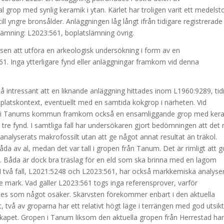
grop med synlig keramik i ytan. Kärlet har troligen varit ett medelst
ll yngre bronsålder. Anläggningen låg långt ifrån tidigare registrerade
lämning: L2023:561, boplatslämning övrig.
lsen att utföra en arkeologisk undersökning i form av en
1. Inga ytterligare fynd eller anläggningar framkom vid denna
å intressant att en liknande anläggning hittades inom L1960:9289, tid
platskontext, eventuellt med en samtida kokgrop i närheten. Vid
8, i Tanums kommun framkom också en ensamliggande grop med ker
 tre fynd. I samtliga fall har undersökaren gjort bedömningen att det 
 analyserats makrofossilt utan att ge något annat resultat än träkol.
da av al, medan det var tall i gropen från Tanum. Det är rimligt att g
. Båda är dock bra träslag för en eld som ska brinna med en lagom
. I två fall, L2021:5248 och L2023:561, har också markkemiska analyse
e mark. Vad gäller L2023:561 togs inga referensprover, varför
ses som något osäker. Skärvsten förekommer enbart i den aktuella
t, två av groparna har ett relativt högt läge i terrängen med god utsikt
skapet. Gropen i Tanum liksom den aktuella gropen från Herrestad har