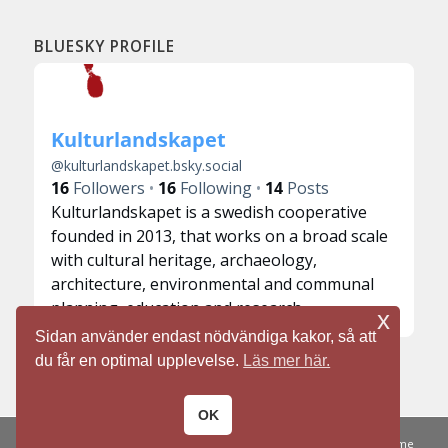
BLUESKY PROFILE
Kulturlandskapet
@
kulturlandskapet.bsky.social
16
Followers
16
Following
14
Posts
Kulturlandskapet is a swedish cooperative
founded in 2013, that works on a broad scale
with cultural heritage, archaeology,
architecture, environmental and communal
planning, education and research.
x
Sidan använder endast nödvändiga kakor, så att
du får en optimal upplevelse.
Läs mer här.
OK
© Copyright -
Kulturlandskapet
-
powered by Enfold WordPress Theme