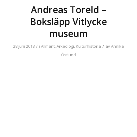
Andreas Toreld –
Boksläpp Vitlycke
museum
/
/
28 juni 2018
i
Allmänt
,
Arkeologi
,
Kulturhistoria
av
Annika
Östlund