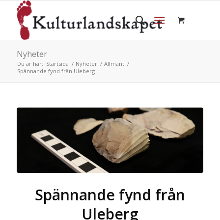
Nyheter
Du är här:
Startsida
/
Nyheter
/
Allmänt
/
Spännande fynd från Uleberg
Spännande fynd från
Uleberg