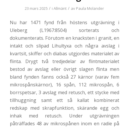
/
/
23 mars 2025
i
Allmänt
av
Paula Molander
Nu har 1471 fynd från höstens utgrävning i
Uleberg (L1967:8504) sorterats och
dokumenterats. Förutom en knacksten i granit, en
intakt och slipad Lihultyxa och några avslag i
kvartsit, skiffer och diabas utgjordes materialet av
flinta. Drygt två tredjedelar av flintmaterialet
bestod av avslag eller övrigt slagen flinta men
bland fynden fanns också 27 kärnor (varav fem
mikrospånskärnor), 16 spån, 112 mikrospån, 6
borrspetsar, 3 avslag med retusch, ett stycke med
tillhuggning samt ett så kallat kombinerat
redskap med skrapfunktion, skärande egg och
inhak med retusch. Under utgrävningen
påträffades 48 av mikrospånen inom en radie på