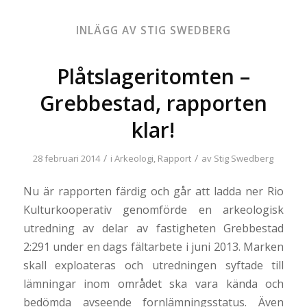
INLÄGG AV STIG SWEDBERG
Plåtslageritomten –
Grebbestad, rapporten
klar!
/
/
28 februari 2014
i
Arkeologi
,
Rapport
av
Stig Swedberg
Nu är rapporten färdig och går att ladda ner Rio
Kulturkooperativ genomförde en arkeologisk
utredning av delar av fastigheten Grebbestad
2:291 under en dags fältarbete i juni 2013. Marken
skall exploateras och utredningen syftade till
lämningar inom området ska vara kända och
bedömda avseende fornlämningsstatus. Även