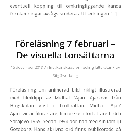
eventuell koppling till omkringliggande kända
fornlämningar avsågs studeras. Utredningen […]
Föreläsning 7 februari –
De visuella tonsättarna
/
/
15 december 2013
i
Bio
,
Kunskapsförmedling
,
Litteratur
av
Stig Swedberg
Föreläsning om animerad bild, rikligt illustrerad
med filmklipp av Midhat ’Ajan’ Ajanovic från
Högskolan Väst i Trollhättan. Midhat ’Ajan’
Ajanovic är filmvetare, filmare och författare född i
Sarajevo 1959. Sedan 1994 bor han med sin familj i
Göteborg. Hans skrivna ord finns publicerade på