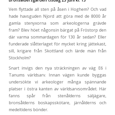
Vem flyttade all sten på åsen i Hoghem? Och vad
hade havsguden Njord att göra med de 8000 år
gamla stenyxorna som arkeologerna grävde
fram? Blev höet någonsin bärgat på Fröstorp den
där varma sommardagen för 130 år sedan? Eller
funderade slåtterlaget för mycket kring jättekast,
sill, krigare från Skottland och lärde män från
Stockholm?
Snart invigs den nya sträckningen av väg E6 i
Tanums världsarv. Innan vägen kunde byggas
undersökte vi arkeologer många spännande
platser i östra kanten av världsarvsområdet. Här
fanns spår från stenålderns säljägare,
bronsålderns boskapsskötare, järnålderns och
medeltidens bönder.