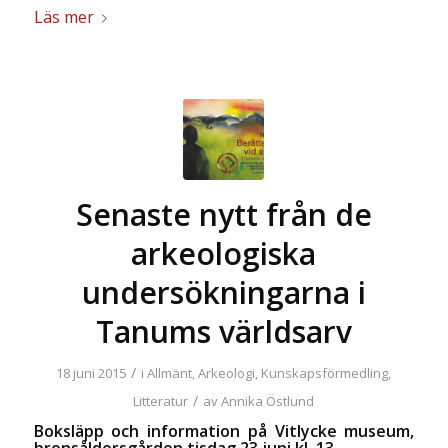
Läs mer
Senaste nytt från de
arkeologiska
undersökningarna i
Tanums världsarv
/
18 juni 2015
i
Allmänt
,
Arkeologi
,
Kunskapsförmedling
,
/
Litteratur
av
Annika Östlund
Boksläpp och information på Vitlycke museum,
bronsåldersgården tisdag 23 juni kl. 13