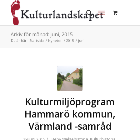
Arkiv för månad: juni, 2015
Du är här:
Startsida
/
Nyheter
/
2015
/
juni
Kulturmiljöprogram
Hammarö kommun,
Värmland -samråd
/
29 juni 2015
i
Bebyggelsehistoria
,
Kulturhistoria
,