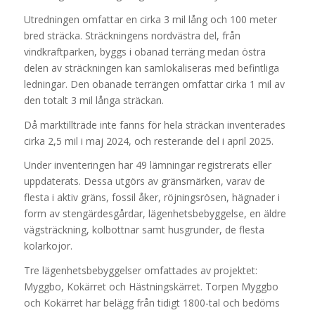
Utredningen omfattar en cirka 3 mil lång och 100 meter
bred sträcka. Sträckningens nordvästra del, från
vindkraftparken, byggs i obanad terräng medan östra
delen av sträckningen kan samlokaliseras med befintliga
ledningar. Den obanade terrängen omfattar cirka 1 mil av
den totalt 3 mil långa sträckan.
Då marktillträde inte fanns för hela sträckan inventerades
cirka 2,5 mil i maj 2024, och resterande del i april 2025.
Under inventeringen har 49 lämningar registrerats eller
uppdaterats. Dessa utgörs av gränsmärken, varav de
flesta i aktiv gräns, fossil åker, röjningsrösen, hägnader i
form av stengärdesgårdar, lägenhetsbebyggelse, en äldre
vägsträckning, kolbottnar samt husgrunder, de flesta
kolarkojor.
Tre lägenhetsbebyggelser omfattades av projektet:
Myggbo, Kokärret och Hästningskärret. Torpen Myggbo
och Kokärret har belägg från tidigt 1800-tal och bedöms