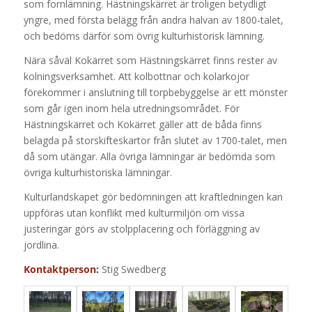
som fornlämning. Hästningskärret är troligen betydligt
yngre, med första belägg från andra halvan av 1800-talet,
och bedöms därför som övrig kulturhistorisk lämning.
Nära såväl Kokärret som Hästningskärret finns rester av
kolningsverksamhet. Att kolbottnar och kolarkojor
förekommer i anslutning till torpbebyggelse är ett mönster
som går igen inom hela utredningsområdet. För
Hästningskärret och Kokärret gäller att de båda finns
belagda på storskifteskartor från slutet av 1700-talet, men
då som utängar. Alla övriga lämningar är bedömda som
övriga kulturhistoriska lämningar.
Kulturlandskapet gör bedömningen att kraftledningen kan
uppföras utan konflikt med kulturmiljön om vissa
justeringar görs av stolpplacering och förläggning av
jordlina.
Kontaktperson:
Stig Swedberg