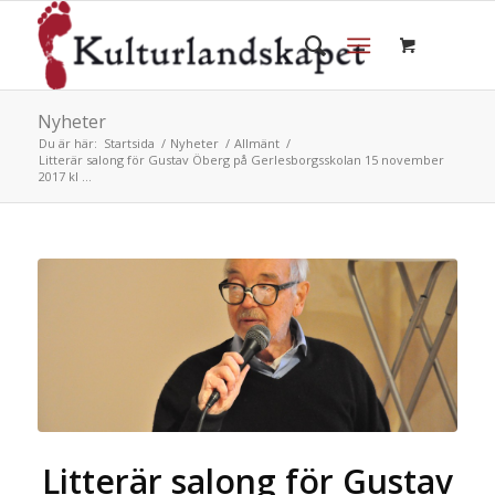
Nyheter
Du är här:
Startsida
/
Nyheter
/
Allmänt
/
Litterär salong för Gustav Öberg på Gerlesborgsskolan 15 november
2017 kl ...
Litterär salong för Gustav