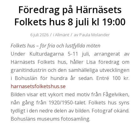
Föredrag på Härnäsets
Folkets hus 8 juli kl 19:00
/
/
6 juli 2026
i
Allmänt
av
Paula Molander
Folkets hus – för fria och lustfyllda möten
Under Kulturdagarna 5-11 juli, arrangerat av
Härnäsets Folkets hus, håller Lisa föredrag om
granitindustrin och den samhälleliga utvecklingen
i Bohuslän för hundra år sedan. Entré 100 kr.
harnasetsfolketshus.se
Bilden visar ett vykort med motiv från Fågelviken,
nån gång från 1920/1950-talet. Folkets hus syns
tydligt i den nedre delen av bilden. Fotograf okänd.
Bohusläns museums fotosamling.