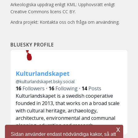
Arkeologiska uppdrag enligt KML: Upphovsrätt enligt
Creative Commons licens CC BY.
Andra projekt: Kontakta oss och fråga om användning.
BLUESKY PROFILE
Kulturlandskapet
@
kulturlandskapet.bsky.social
16
Followers
16
Following
14
Posts
Kulturlandskapet is a swedish cooperative
founded in 2013, that works on a broad scale
with cultural heritage, archaeology,
architecture, environmental and communal
planning, education and research.
x
Sidan använder endast nödvändiga kakor, så att