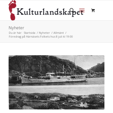
Nyheter
Du är här:
Startsida
/
Nyheter
/
Allmänt
/
Föredrag på Härnäsets Folkets hus 8 juli kl 19:00