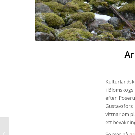
Ar
Kulturlandsk
i Blomskogs 
efter Poseru
Gustavsfors 
vittnar om p
ett bevaknin
Kulturmiljöprogram
Hammarö kommun,
Se mer på
pr