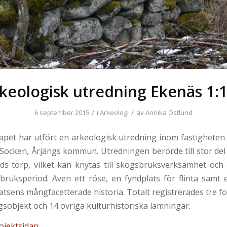
keologisk utredning Ekenäs 1:
/
/
6 september 2015
i
Arkeologi
av
Annika Östlund
apet har utfört en arkeologisk utredning inom fastigheten
Socken, Årjängs kommun. Utredningen berörde till stor de
ds torp, vilket kan knytas till skogsbruksverksamhet och
bruksperiod. Även ett röse, en fyndplats för flinta samt e
latsens mångfacetterade historia. Totalt registrerades tre f
gsobjekt och 14 övriga kulturhistoriska lämningar.
ojektsidan
.