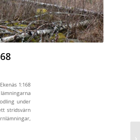
168
 Ekenäs 1:168
l lämningarna
 odling under
tt stridsvärn
ornlämningar,