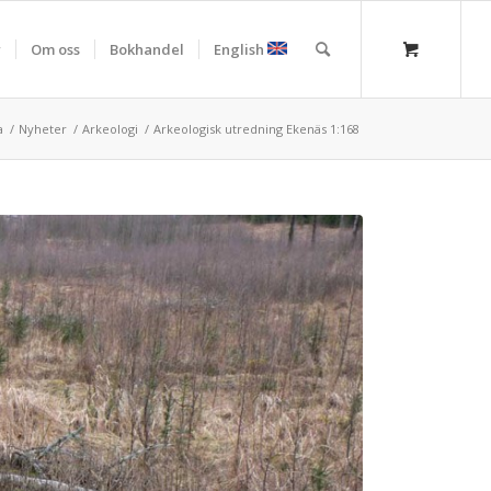
r
Om oss
Bokhandel
English
a
/
Nyheter
/
Arkeologi
/
Arkeologisk utredning Ekenäs 1:168