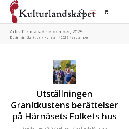
Arkiv för månad: september, 2025
Du är här:
Startsida
/
Nyheter
/
2025
/
september
Utställningen
Granitkustens berättelser
på Härnäsets Folkets hus
/
/
30 september 2025
i
Allmänt
av
Paula Molander