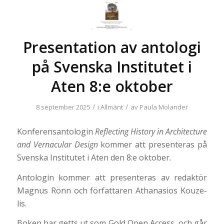
Presentation av antologi
på Svenska Institutet i
Aten 8:e oktober
/
/
8 september 2025
i
Allmänt
av
Paula Molander
Konferensantologin
Reflecting History in Architecture
and Vernacular Design
kommer att presenteras på
Svenska Institutet i Aten den 8:e oktober.
Antologin kommer att presenteras av redaktör
Magnus Rönn och författaren At­ha­na­si­os Kou­ze­
lis.
Boken har getts ut som Gold Open Access, och går