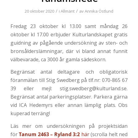
/
/
20 oktober 2020
i
Allmänt
av
Annika Östlund
Fredag 23 oktober kl 13.00 samt måndag 26
oktober kl 17.00 erbjuder Kulturlandskapet gratis
guidning av pågående undersökning av sten- och
bronsålderslämningar, där vi bland annat funnit
välbevarade, ca 3000 år gamla sädeskorn.
Begränsat antal deltagare och obligatorisk
föranmälan till Stig Swedberg på tlf.nr: 070-865 67
39 eller mejl: stig.swedberg@kulturland.se.
Begränsat antal parkeringsplatser. Parkera gärna
vid ICA Hedemyrs eller annan lämplig plats. Obs
kuperad terräng!
Läs mer om undersökningen på projektsidan
för
Tanum 2463 – Ryland 3:2
här
(scrolla helt ned