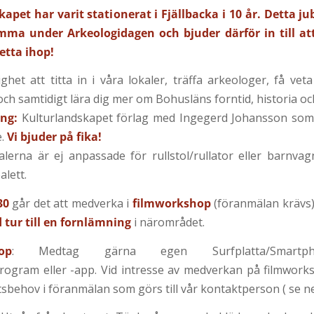
apet har varit stationerat i Fjällbacka i 10 år. Detta jub
a under Arkeologidagen och bjuder därför in till at
detta ihop!
ghet att titta in i våra lokaler, träffa arkeologer, få ve
ch samtidigt lära dig mer om Bohusläns forntid, historia och
ing:
Kulturlandskapet förlag med Ingegerd Johansson som
e.
Vi bjuder på fika!
alerna är ej anpassade för rullstol/rullator eller barnva
oalett.
30
går det att medverka i
filmworkshop
(föranmälan krävs)
 tur till en fornlämning
i närområdet.
op
: Medtag gärna egen Surfplatta/Smart
rogram eller -app. Vid intresse av medverkan på filmwor
tsbehov i föranmälan som görs till vår kontaktperson ( se n