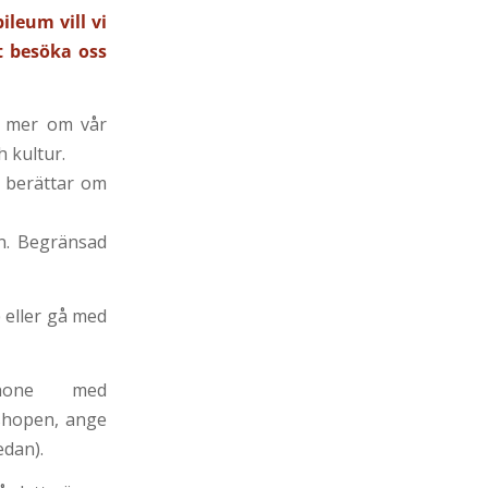
ileum vill vi
t besöka oss
ta mer om vår
 kultur.
 berättar om
gn. Begränsad
 eller gå med
phone med
kshopen, ange
edan).