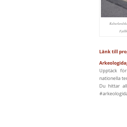
Kulturlandska
Fjäll
Länk till p
Arkeologidag
Upptäck fö
nationella t
Du hittar a
#arkeologid