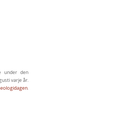
e under den
sti varje år.
keologidagen
.