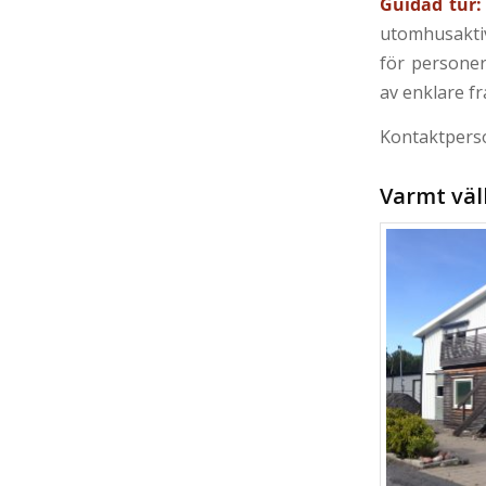
Guidad tur:
utomhusaktivi
för personer
av enklare f
Kontaktperso
Varmt vä