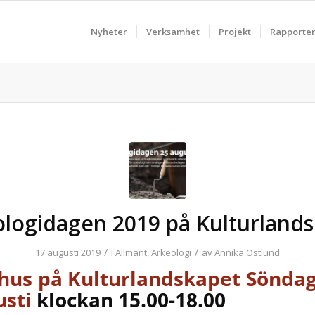
Nyheter
Verksamhet
Projekt
Rapporte
logidagen 2019 på Kulturland
/
/
17 augusti 2019
i
Allmänt
,
Arkeologi
av
Annika Östlund
hus på Kulturlandskapet Sönda
usti
klockan 15.00-18.00