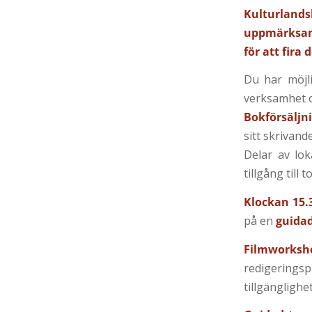
Kulturlandsk
uppmärksamm
för att fira 
Du har möjli
verksamhet o
Bokförsäljn
sitt skrivand
Delar av lok
tillgång till t
Klockan 15.
på en
guidad
Filmworksh
redigeringsp
tillgänglighe