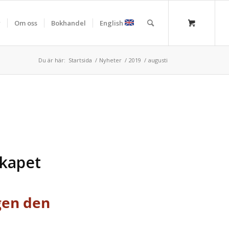
r
Om oss
Bokhandel
English
Du är här:
Startsida
/
Nyheter
/
2019
/
augusti
skapet
gen den