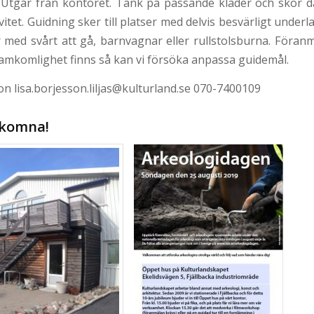
Utgår från kontoret. Tänk på passande kläder och skor d
tet. Guidning sker till platser med delvis besvärligt underla
 med svårt att gå, barnvagnar eller rullstolsburna. Föra
ramkomlighet finns så kan vi försöka anpassa guidemål.
n lisa.borjesson.liljas@kulturland.se 070-7400109
lkomna!