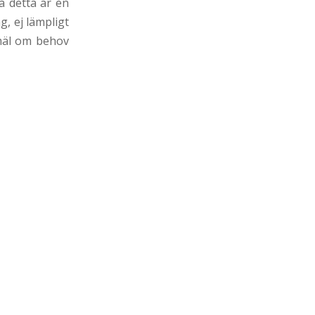
å detta är en
g, ej lämpligt
nmäl om behov