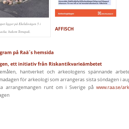
pet ligger på Ekelidsvägen 5 i
AFFISCH
backa, bakom Tetrapak.
rogram på Raä´s hemsida
en, ett initiativ från Riskantikvarieämbetet
remålen, hantverket och arkeologens spännande arbet
emadagen för arkeologi som arrangeras sista söndagen i augu
lla arrangemangen runt om i Sverige på
www.raa.se/ar
agen