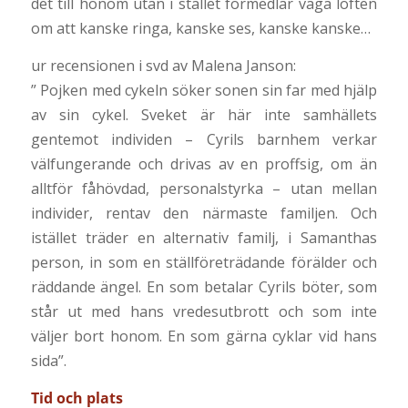
det till honom utan i stället förmedlar vaga löften
om att kanske ringa, kanske ses, kanske kanske…
ur recensionen i svd av Malena Janson:
” Pojken med cykeln söker sonen sin far med hjälp
av sin cykel. Sveket är här inte samhällets
gentemot individen – Cyrils barnhem verkar
välfungerande och drivas av en proffsig, om än
alltför fåhövdad, personalstyrka – utan mellan
individer, rentav den närmaste familjen. Och
istället träder en alternativ familj, i Samanthas
person, in som en ställföreträdande förälder och
räddande ängel. En som betalar Cyrils böter, som
står ut med hans vredesutbrott och som inte
väljer bort honom. En som gärna cyklar vid hans
sida”.
Tid och plats