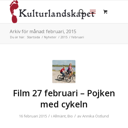
Arkiv för månad: februari, 2015
Du är här:
Startsida
/
Nyheter
/
2015
/
februari
Film 27 februari – Pojken
med cykeln
/
/
16 februari 2015
i
Allmänt
,
Bio
av
Annika Östlund