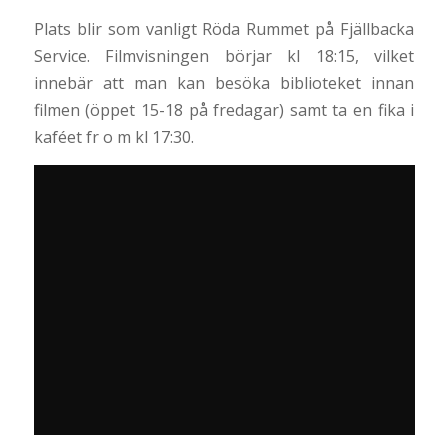
Plats blir som vanligt Röda Rummet på Fjällbacka
Service. Filmvisningen börjar kl 18:15, vilket
innebär att man kan besöka biblioteket innan
filmen (öppet 15-18 på fredagar) samt ta en fika i
kaféet fr o m kl 17:30.