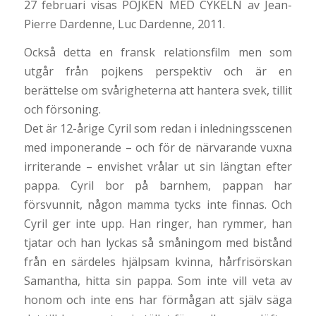
27 februari visas POJKEN MED CYKELN av Jean-
Pierre Dardenne, Luc Dardenne, 2011.
Också detta en fransk relationsfilm men som
utgår från pojkens perspektiv och är en
berättelse om svårigheterna att hantera svek, tillit
och försoning.
Det är 12-årige Cyril som redan i inledningsscenen
med imponerande – och för de närvarande vuxna
irriterande – envishet vrålar ut sin längtan efter
pappa. Cyril bor på barnhem, pappan har
försvunnit, någon mamma tycks inte finnas. Och
Cyril ger inte upp. Han ringer, han rymmer, han
tjatar och han lyckas så småningom med bistånd
från en särdeles hjälpsam kvinna, hårfrisörskan
Samantha, hitta sin pappa. Som inte vill veta av
honom och inte ens har förmågan att själv säga