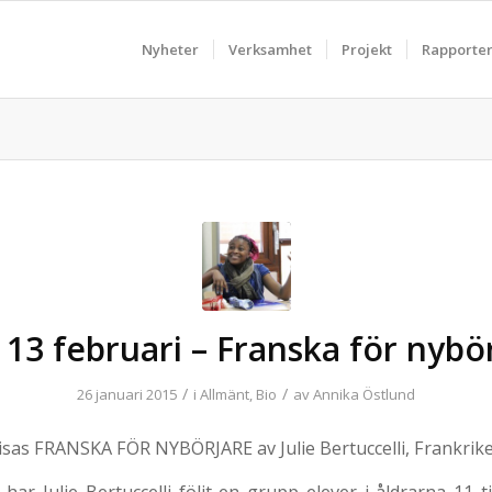
Nyheter
Verksamhet
Projekt
Rapporte
 13 februari – Franska för nybö
/
/
26 januari 2015
i
Allmänt
,
Bio
av
Annika Östlund
visas FRANSKA FÖR NYBÖRJARE av Julie Bertuccelli, Frankrike