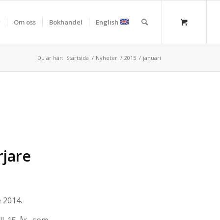
r
Om oss
Bokhandel
English
Du är här:
Startsida
/
Nyheter
/
2015
/
januari
rjare
 2014.