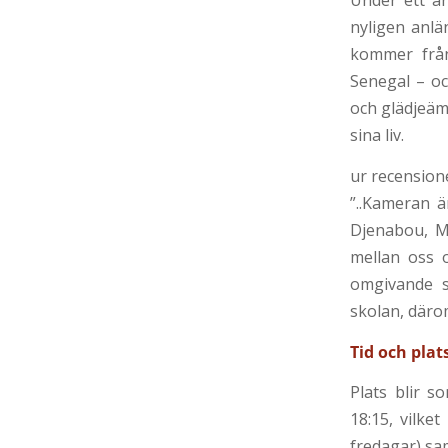
Under ett år 
nyligen anlän
kommer från 
Senegal – oc
och glädjeäm
sina liv.
ur recension
”..Kameran 
Djenabou, Ma
mellan oss o
omgivande 
skolan, därom
Tid och plat
Plats blir s
18:15, vilke
fredagar) samt