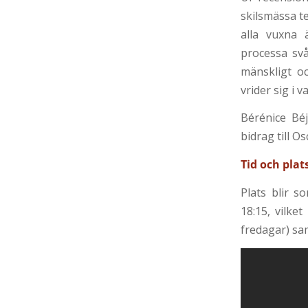
skilsmässa te
alla vuxna 
processa svå
mänskligt o
vrider sig i v
Bérénice Béj
bidrag till O
Tid och plat
Plats blir s
18:15, vilke
fredagar) samt