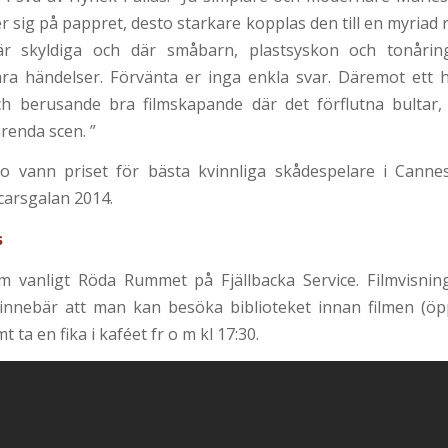
r sig på pappret, desto starkare kopplas den till en myriad 
är skyldiga och där småbarn, plastsyskon och tonårin
ra händelser. Förvänta er inga enkla svar. Däremot ett 
ch berusande bra filmskapande där det förflutna bultar,
arenda scen. ”
o vann priset för bästa kvinnliga skådespelare i Canne
scarsgalan 2014.
s
om vanligt Röda Rummet på Fjällbacka Service. Filmvisnin
t innebär att man kan besöka biblioteket innan filmen (ö
 ta en fika i kaféet fr o m kl 17:30.