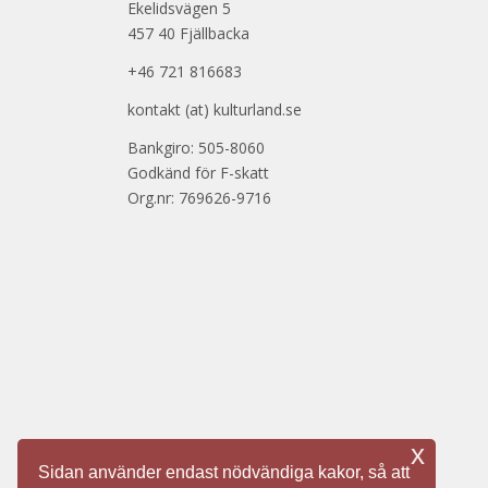
Ekelidsvägen 5
457 40 Fjällbacka
+46 721 816683
kontakt (at) kulturland.se
Bankgiro: 505-8060
Godkänd för F-skatt
Org.nr: 769626-9716
x
Sidan använder endast nödvändiga kakor, så att