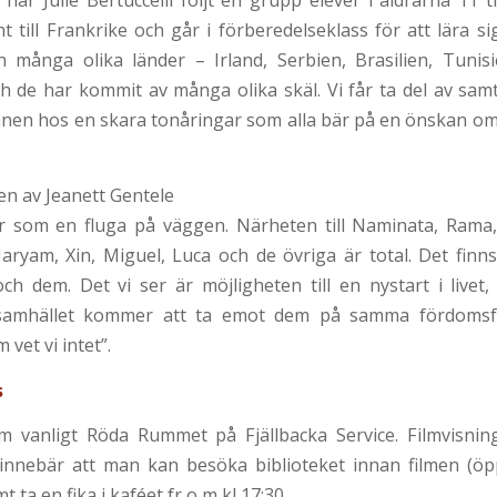
har Julie Bertuccelli följt en grupp elever i åldrarna 11 t
t till Frankrike och går i förberedelseklass för att lära s
många olika länder – Irland, Serbien, Brasilien, Tunis
h de har kommit av många olika skäl. Vi får ta del av samta
nen hos en skara tonåringar som alla bär på en önskan om
en av Jeanett Gentele
är som en fluga på väggen. Närheten till Naminata, Rama
ryam, Xin, Miguel, Luca och de övriga är total. Det finns
ch dem. Det vi ser är möjligheten till en nystart i live
samhället kommer att ta emot dem på samma fördomsfr
 vet vi intet”.
s
om vanligt Röda Rummet på Fjällbacka Service. Filmvisnin
t innebär att man kan besöka biblioteket innan filmen (ö
 ta en fika i kaféet fr o m kl 17:30.