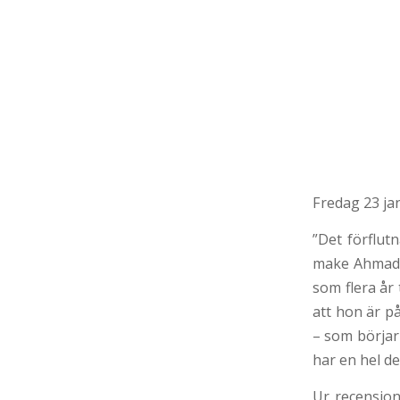
Fredag 23 ja
”Det förflut
make Ahmad (
som flera år 
att hon är på
– som börjar
har en hel de
Ur recension