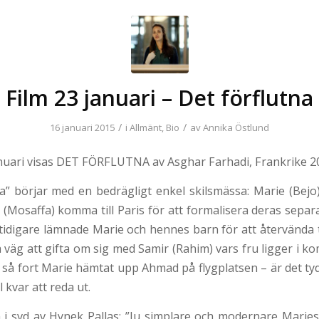
Film 23 januari – Det förflutna
/
/
16 januari 2015
i
Allmänt
,
Bio
av
Annika Östlund
nuari visas DET FÖRFLUTNA av Asghar Farhadi, Frankrike 2
na” börjar med en bedrägligt enkel skilsmässa: Marie (Bejo)
Mosaffa) komma till Paris för att formalisera deras separ
tidigare lämnade Marie och hennes barn för att återvända ti
 väg att gifta om sig med Samir (Rahim) vars fru ligger i ko
 så fort Marie hämtat upp Ahmad på flygplatsen – är det tydl
l kvar att reda ut.
 i svd av Hynek Pallas: ”Ju simplare och modernare Mari