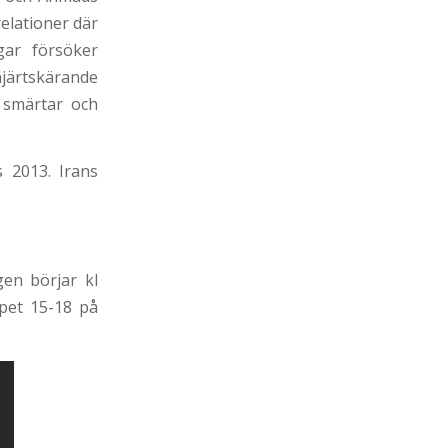
relationer där
gar försöker
hjärtskärande
 smärtar och
s 2013. Irans
gen börjar kl
ppet 15-18 på