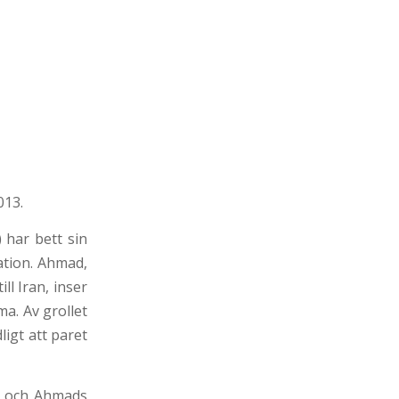
013.
 har bett sin
ation. Ahmad,
ll Iran, inser
ma. Av grollet
igt att paret
es och Ahmads