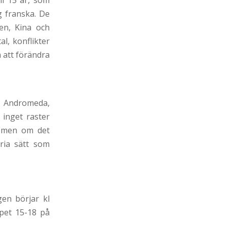
ill 15 år, som
ig franska. De
ien, Kina och
l, konflikter
 att förändra
, Andromeda,
 inget raster
t, men om det
ia sätt som
gen börjar kl
ppet 15-18 på