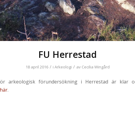
FU Herrestad
/
/
18 april 2016
i
Arkeologi
av
Cecilia Wingård
ör arkeologisk förundersökning i Herrestad är klar o
här
.