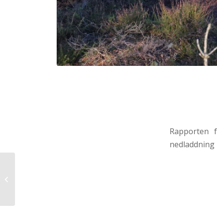
Rapporten f
nedladdning
Föredrag om
hantverksplatsen på
Greby