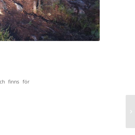
ch finns för
Ma
En
by