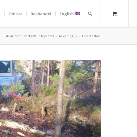
r
Om oss
Bokhandel
English
Du är här:
Startsida
/
Nyheter
/
Arkeologi
/
FU Herrestad