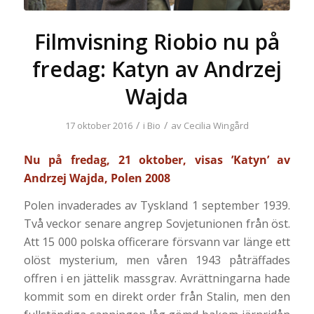
Filmvisning Riobio nu på
fredag: Katyn av Andrzej
Wajda
/
/
17 oktober 2016
i
Bio
av
Cecilia Wingård
Nu på fredag, 21 oktober, visas ’Katyn’ av
Andrzej Wajda, Polen 2008
Polen invaderades av Tyskland 1 september 1939.
Två veckor senare angrep Sovjetunionen från öst.
Att 15 000 polska officerare försvann var länge ett
olöst mysterium, men våren 1943 påträffades
offren i en jättelik massgrav. Avrättningarna hade
kommit som en direkt order från Stalin, men den