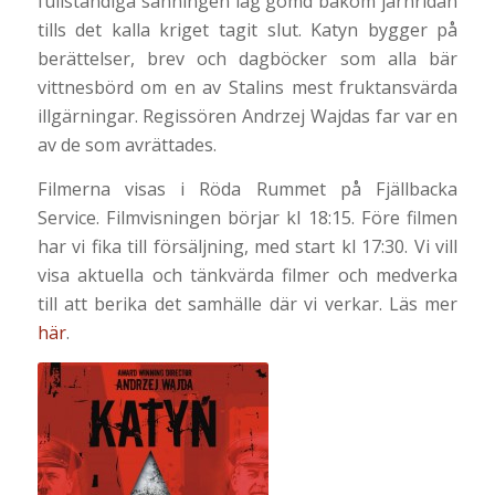
fullständiga sanningen låg gömd bakom järnridån
tills det kalla kriget tagit slut.
Katyn
bygger på
berättelser, brev och dagböcker som alla bär
vittnesbörd om en av Stalins mest fruktansvärda
illgärningar. Regissören Andrzej Wajdas far var en
av de som avrättades.
Filmerna visas i Röda Rummet på Fjällbacka
Service. Filmvisningen börjar kl 18:15. Före filmen
har vi fika till försäljning, med start kl 17:30. Vi vill
visa aktuella och tänkvärda filmer och medverka
till att berika det samhälle där vi verkar. Läs mer
här
.