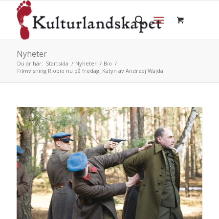
Nyheter
Du är här:
Startsida
/
Nyheter
/
Bio
/
Filmvisning Riobio nu på fredag: Katyn av Andrzej Wajda